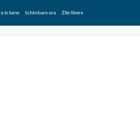
a in lume
Schimbare ora
Zile libere