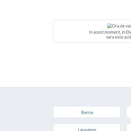
In acest moment, in Elv
vara este act
Berna
Lausanne