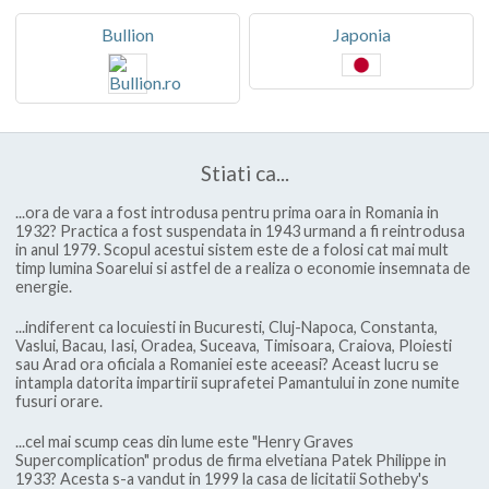
Bullion
Japonia
Stiati ca...
...ora de vara a fost introdusa pentru prima oara in Romania in
1932? Practica a fost suspendata in 1943 urmand a fi reintrodusa
in anul 1979. Scopul acestui sistem este de a folosi cat mai mult
timp lumina Soarelui si astfel de a realiza o economie insemnata de
energie.
...indiferent ca locuiesti in Bucuresti, Cluj-Napoca, Constanta,
Vaslui, Bacau, Iasi, Oradea, Suceava, Timisoara, Craiova, Ploiesti
sau Arad ora oficiala a Romaniei este aceeasi? Aceast lucru se
intampla datorita impartirii suprafetei Pamantului in zone numite
fusuri orare.
...cel mai scump ceas din lume este "Henry Graves
Supercomplication" produs de firma elvetiana Patek Philippe in
1933? Acesta s-a vandut in 1999 la casa de licitatii Sotheby's