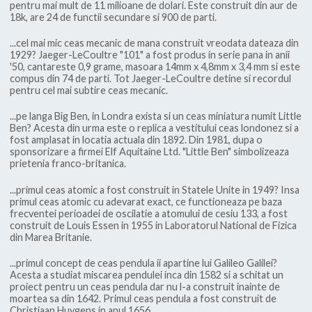
pentru mai mult de 11 milioane de dolari. Este construit din aur de
18k, are 24 de functii secundare si 900 de parti.
...cel mai mic ceas mecanic de mana construit vreodata dateaza din
1929? Jaeger-LeCoultre "101" a fost produs in serie pana in anii
'50, cantareste 0,9 grame, masoara 14mm x 4,8mm x 3,4 mm si este
compus din 74 de parti. Tot Jaeger-LeCoultre detine si recordul
pentru cel mai subtire ceas mecanic.
...pe langa Big Ben, in Londra exista si un ceas miniatura numit Little
Ben? Acesta din urma este o replica a vestitului ceas londonez si a
fost amplasat in locatia actuala din 1892. Din 1981, dupa o
sponsorizare a firmei Elf Aquitaine Ltd. "Little Ben" simbolizeaza
prietenia franco-britanica.
...primul ceas atomic a fost construit in Statele Unite in 1949? Insa
primul ceas atomic cu adevarat exact, ce functioneaza pe baza
frecventei perioadei de oscilatie a atomului de cesiu 133, a fost
construit de Louis Essen in 1955 in Laboratorul National de Fizica
din Marea Britanie.
...primul concept de ceas pendula ii apartine lui Galileo Galilei?
Acesta a studiat miscarea pendulei inca din 1582 si a schitat un
proiect pentru un ceas pendula dar nu l-a construit inainte de
moartea sa din 1642. Primul ceas pendula a fost construit de
Christiaan Huygens in anul 1656.