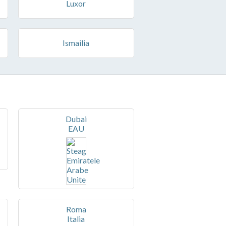
Luxor
Ismailia
Dubai
EAU
Roma
Italia