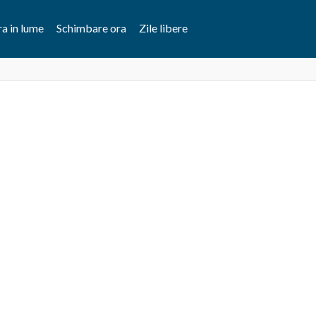
a in lume
Schimbare ora
Zile libere