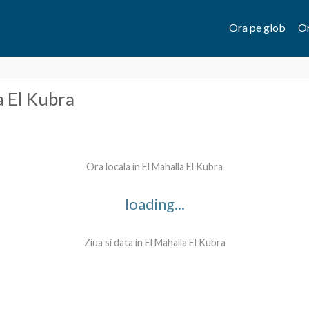
Ora pe glob
Or
a El Kubra
Ora locala in El Mahalla El Kubra
loading...
Ziua si data in El Mahalla El Kubra