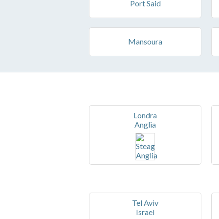
Port Said
Mansoura
Londra
Anglia
Tel Aviv
Israel