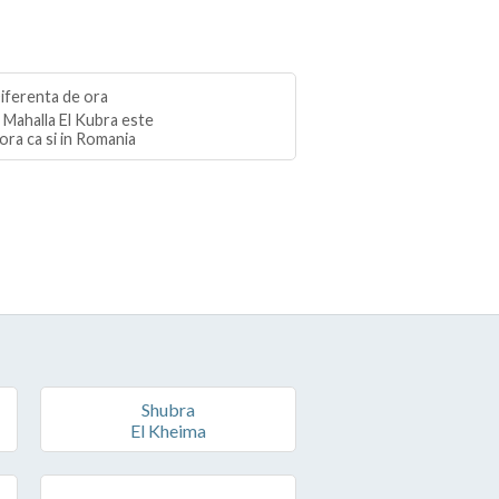
l Mahalla El Kubra este
ora ca si in Romania
Shubra
El Kheima