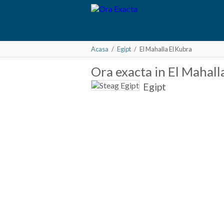
Acasa
/
Egipt
/
El Mahalla El Kubra
Ora
exacta in
El Mahall
Egipt