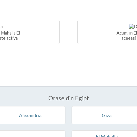
 Mahalla El
Acum, in E
ste activa
aceeasi 
Orase din Egipt
Alexandria
Giza
El Mahalla