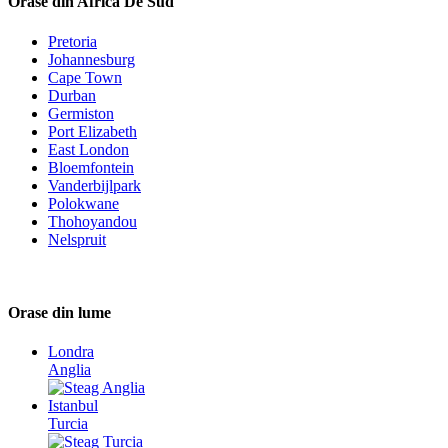
Orase din Africa De Sud
Pretoria
Johannesburg
Cape Town
Durban
Germiston
Port Elizabeth
East London
Bloemfontein
Vanderbijlpark
Polokwane
Thohoyandou
Nelspruit
Orase din lume
Londra
Anglia
Istanbul
Turcia