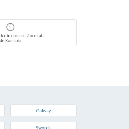
k e in urma cu 2 ore fata
de Romania
Galway
Swords