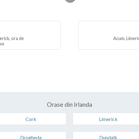
erick, ora de
Acum, Limeric
iva
Orase din Irlanda
Cork
Limerick
Drogheda
Dundalk