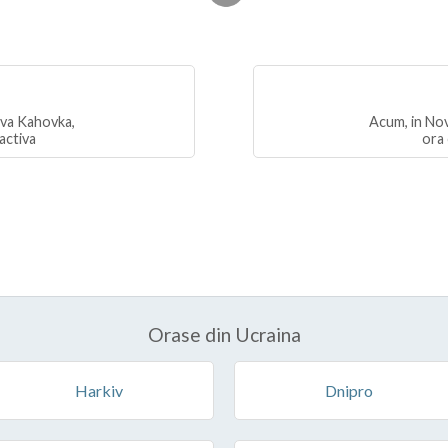
ova Kahovka,
Acum, in No
activa
ora 
Orase din Ucraina
Harkiv
Dnipro