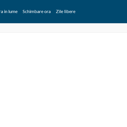
a in lume
Schimbare ora
Zile libere