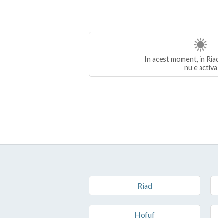
In acest moment, in Riad
nu e activa
Riad
Hofuf