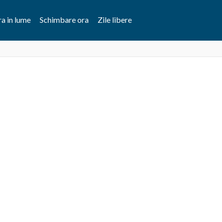
a in lume
Schimbare ora
Zile libere