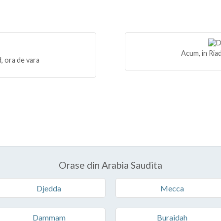
Acum, in Riad
, ora de vara
Orase din Arabia Saudita
Djedda
Mecca
Dammam
Buraidah