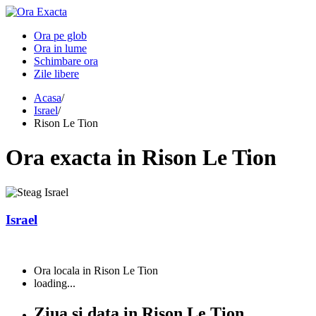
Ora pe glob
Ora in lume
Schimbare ora
Zile libere
Acasa
/
Israel
/
Rison Le Tion
Ora
exacta in
Rison Le Tion
Israel
Ora locala in Rison Le Tion
loading...
Ziua si data in Rison Le Tion