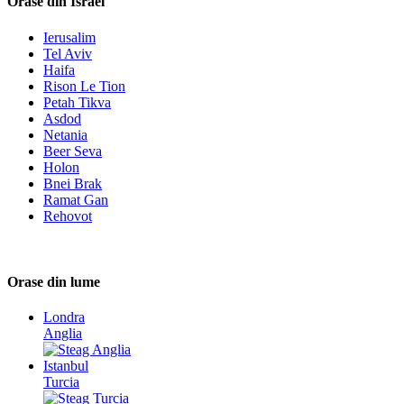
Orase din Israel
Ierusalim
Tel Aviv
Haifa
Rison Le Tion
Petah Tikva
Asdod
Netania
Beer Seva
Holon
Bnei Brak
Ramat Gan
Rehovot
Orase din lume
Londra
Anglia
Istanbul
Turcia