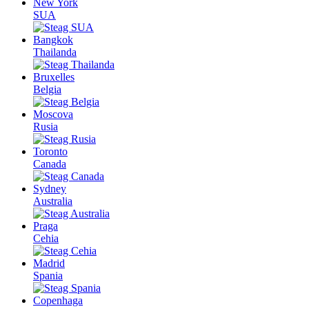
New York
SUA
Bangkok
Thailanda
Bruxelles
Belgia
Moscova
Rusia
Toronto
Canada
Sydney
Australia
Praga
Cehia
Madrid
Spania
Copenhaga