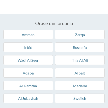
Orase din Iordania
Amman
Zarqa
Irbid
Russeifa
Wadi Al Seer
Tila Al Ali
Aqaba
Al Salt
Ar Ramtha
Madaba
Al Jubayhah
Sweileh