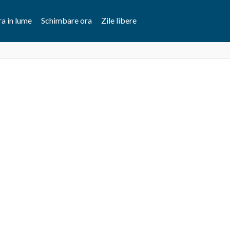
a in lume
Schimbare ora
Zile libere