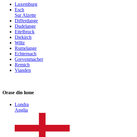
Luxemburg
Esch
Sur Alzette
Differdange
Dudelange
Ettelbruck
Diekirch
Wiltz
Rumelange
Echternach
Grevenmacher
Remich
Vianden
Orase din lume
Londra
Anglia