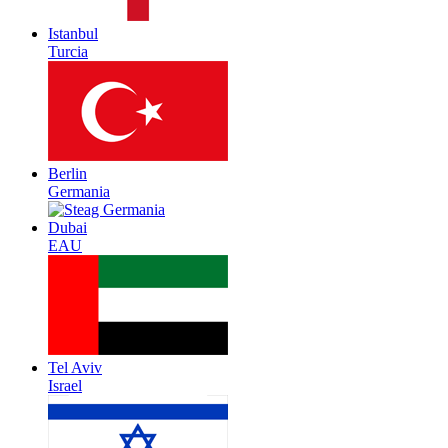
Istanbul
Turcia
Berlin
Germania
Dubai
EAU
Tel Aviv
Israel