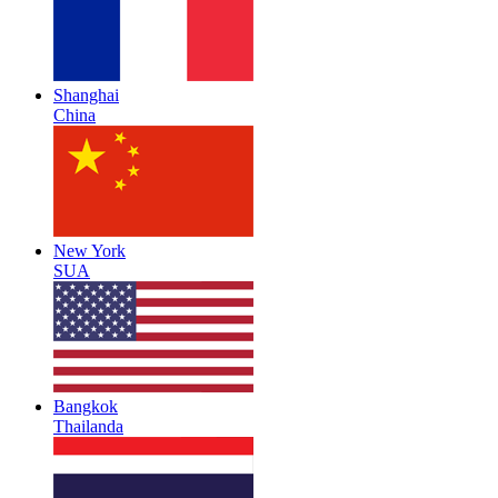
Shanghai
China
New York
SUA
Bangkok
Thailanda