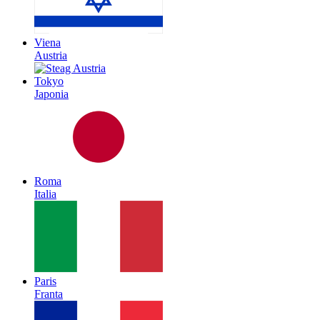
Viena
Austria
Tokyo
Japonia
Roma
Italia
Paris
Franta