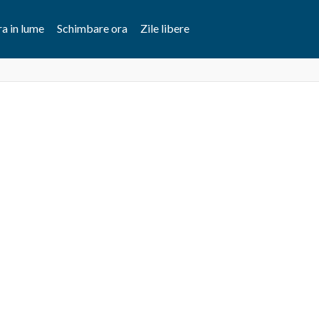
a in lume
Schimbare ora
Zile libere