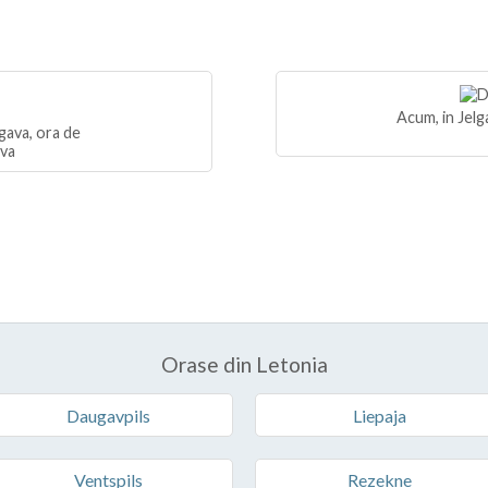
Acum, in Jelg
gava, ora de
iva
Orase din Letonia
Daugavpils
Liepaja
Ventspils
Rezekne