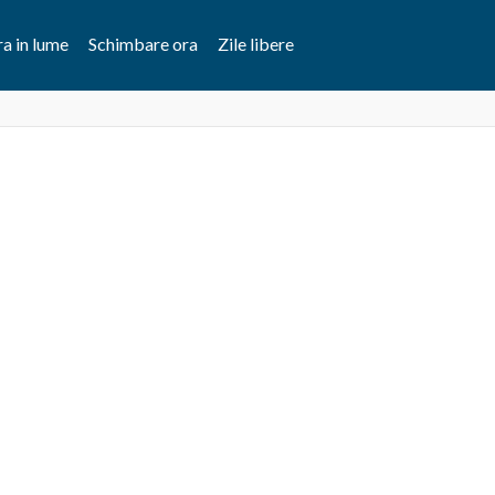
a in lume
Schimbare ora
Zile libere