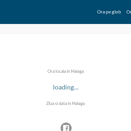
Ora pe glob
Or
Ora locala in Malaga
loading...
Ziua si data in Malaga