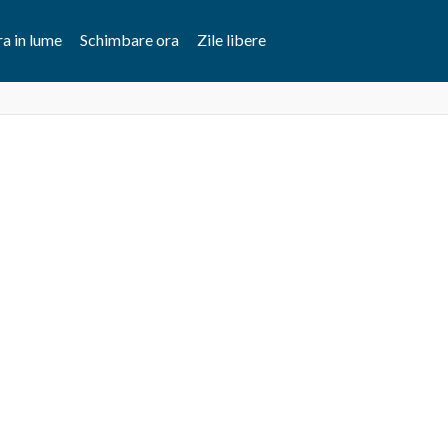
a in lume
Schimbare ora
Zile libere