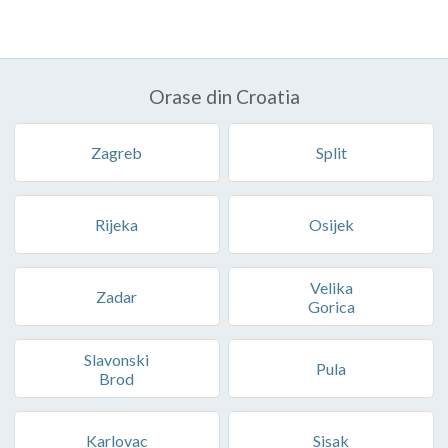
Orase din Croatia
Zagreb
Split
Rijeka
Osijek
Velika
Zadar
Gorica
Slavonski
Pula
Brod
Karlovac
Sisak