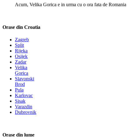
Acum, Velika Gorica e in urma cu o ora fata de Romania
Orase din Croatia
Zagreb
Split
Rijeka
Osijek
Zadar
Velika
Gorica
Slavonski
Brod
Pula
Karlovac
Sisak
Varazdin
Dubrovnik
Orase din lume