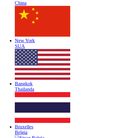
China
New York
SUA
Bangkok
Thailanda
Bruxelles
Belgia