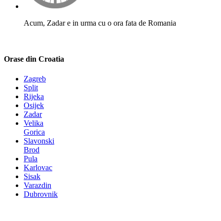
Acum, Zadar e in urma cu o ora fata de Romania
Orase din Croatia
Zagreb
Split
Rijeka
Osijek
Zadar
Velika
Gorica
Slavonski
Brod
Pula
Karlovac
Sisak
Varazdin
Dubrovnik