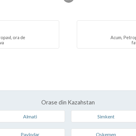
opavl, ora de
Acum, Petrop
iva
fa
Orase din Kazahstan
Almati
Simkent
Pavlodar
Oskemen