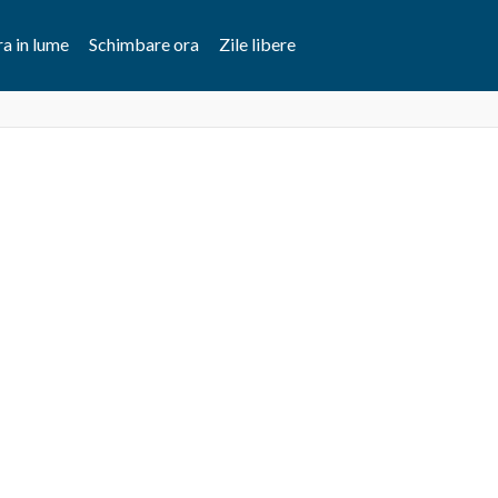
a in lume
Schimbare ora
Zile libere